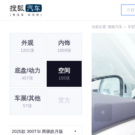
当前位置:
搜狐汽车
＞
车型
外观
内饰
1201张
1859张
底盘/动力
空间
457张
155张
车展/其他
官方
57张
2025款 300TSI 两驱皓月版