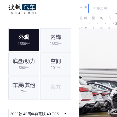
当
搜
车
一
前
狐
型
奥
汽
＞
＞
＞
＞
位
汽
大
迪
奥
外观
内饰
置:
车
全
迪
1559张
2653张
底盘/动力
空间
590张
201张
车展/其他
官方
7张
2026款 45周年典藏版 40 TFSI