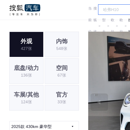
当
搜
车
前
狐
型
欧
欧
＞
＞
＞
＞
位
汽
大
拉
拉
外观
内饰
置:
车
全
427张
548张
底盘/动力
空间
136张
67张
车展/其他
官方
124张
33张
2025款 430km 豪华型