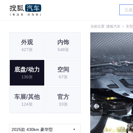
当前位置:
搜狐汽车
＞
车型
外观
内饰
427张
548张
底盘/动力
空间
136张
67张
车展/其他
官方
124张
33张
2025款 430km 豪华型