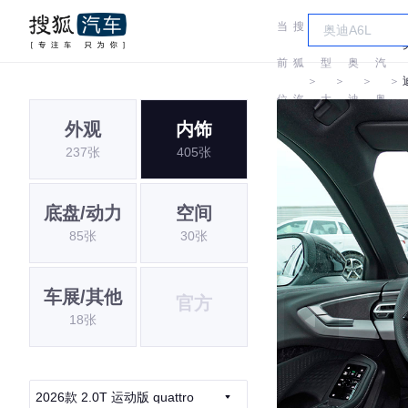
当
搜
车
一
前
狐
型
奥
汽
＞
＞
＞
＞
位
汽
大
迪
奥
外观
内饰
置:
车
全
迪
237张
405张
底盘/动力
空间
85张
30张
车展/其他
官方
18张
2026款 2.0T 运动版 quattro