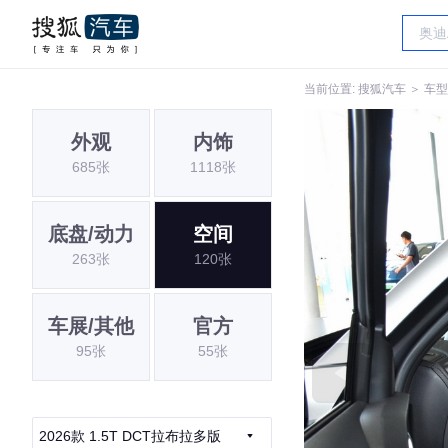
当前位置:
搜狐汽车
＞
车型
外观
内饰
685张
1118张
底盘/动力
空间
263张
120张
车展/其他
官方
95张
55张
2026款 1.5T DCT拉布拉多版