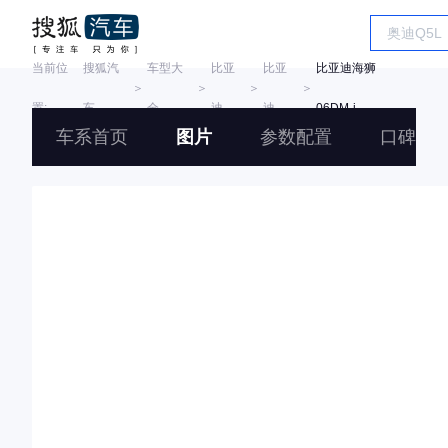
当前位
搜狐汽
车型大
比亚
比亚
比亚迪海狮
＞
＞
＞
＞
置:
车
全
迪
迪
06DM-i
车系首页
图片
参数配置
口碑