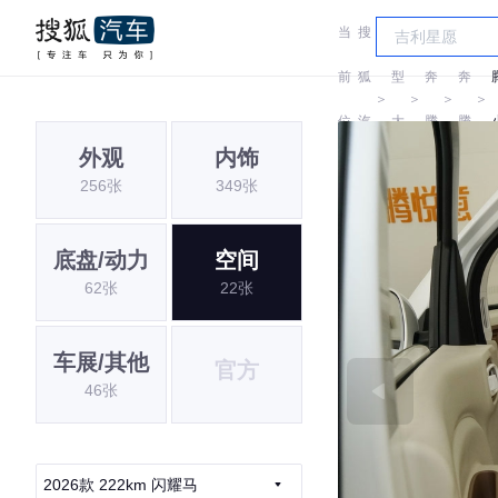
当
搜
车
前
狐
型
奔
奔
＞
＞
＞
＞
位
汽
大
腾
腾
外观
内饰
置:
车
全
256张
349张
底盘/动力
空间
62张
22张
车展/其他
官方
46张
2026款 222km 闪耀马