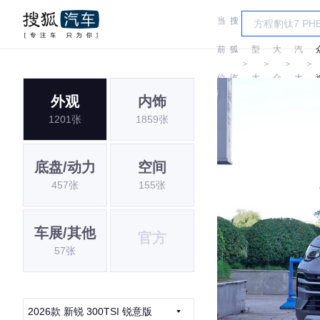
当
搜
车
上
前
狐
型
大
汽
＞
＞
＞
＞
位
汽
大
众
大
外观
内饰
置:
车
全
众
1201张
1859张
底盘/动力
空间
457张
155张
车展/其他
官方
57张
2026款 新锐 300TSI 锐意版