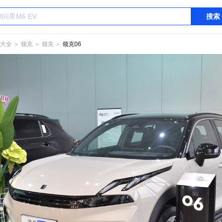
搜索
大全
＞
领克
＞
领克
＞
领克06