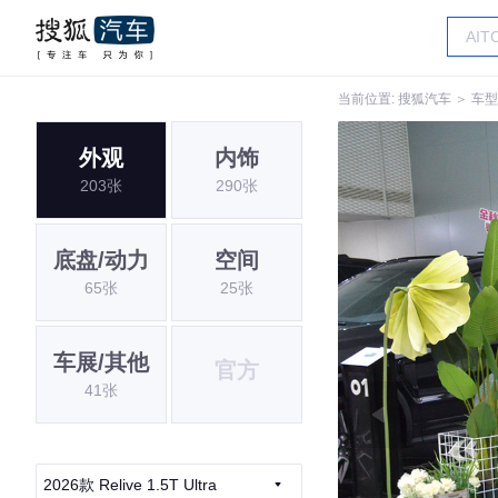
当前位置:
搜狐汽车
＞
车型
外观
内饰
203张
290张
底盘/动力
空间
65张
25张
车展/其他
官方
41张
2026款 Relive 1.5T Ultra