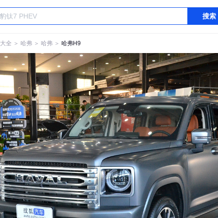
搜索
大全
＞
哈弗
＞
哈弗
＞
哈弗H9