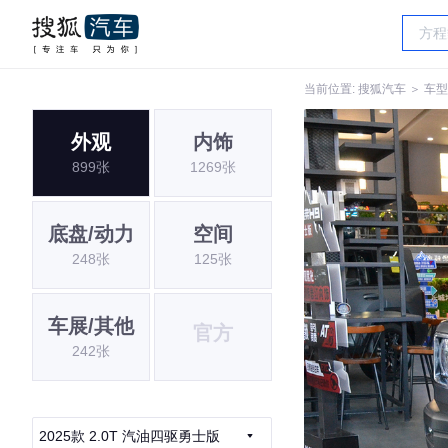
当前位置:
搜狐汽车
＞
车型
外观
内饰
899张
1269张
底盘/动力
空间
248张
125张
车展/其他
官方
242张
2025款 2.0T 汽油四驱勇士版