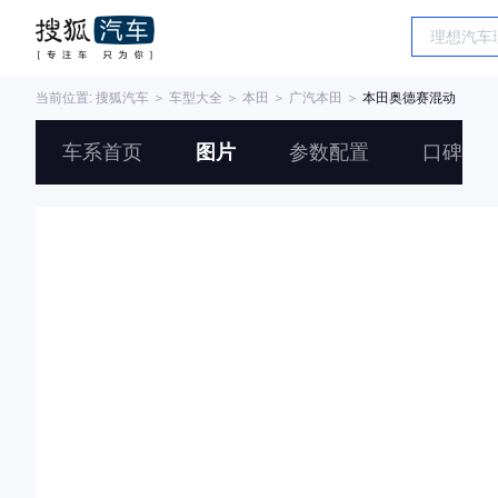
当前位置:
搜狐汽车
＞
车型大全
＞
本田
＞
广汽本田
＞
本田奥德赛混动
车系首页
图片
参数配置
口碑