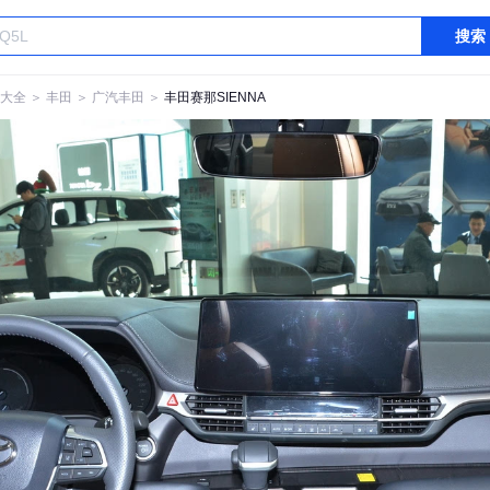
搜索
大全
＞
丰田
＞
广汽丰田
＞
丰田赛那SIENNA