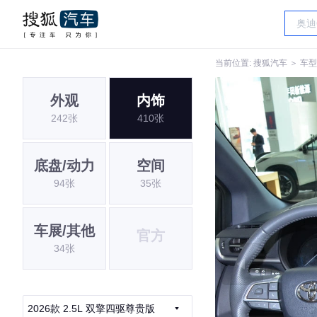
当前位置:
搜狐汽车
＞
车型
外观
内饰
242张
410张
底盘/动力
空间
94张
35张
车展/其他
官方
34张
2026款 2.5L 双擎四驱尊贵版