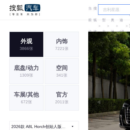
当
搜
车
奥
前
狐
型
奥
迪
＞
＞
＞
＞
位
汽
大
迪
(进
外观
内饰
置:
车
全
口)
3866张
7221张
底盘/动力
空间
1309张
341张
车展/其他
官方
672张
2011张
2026款 A8L Horch创始人版