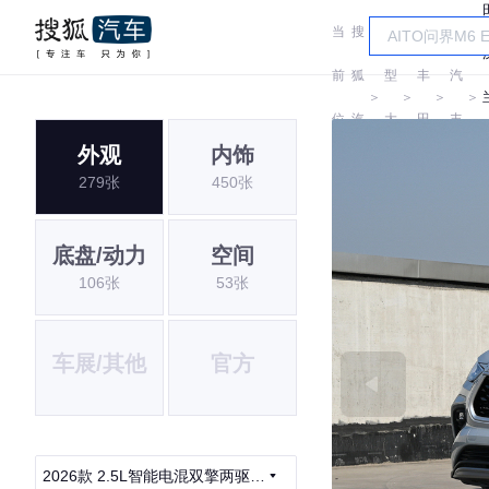
当
搜
车
广
前
狐
型
丰
汽
＞
＞
＞
＞
位
汽
大
田
丰
外观
内饰
置:
车
全
田
279张
450张
底盘/动力
空间
106张
53张
车展/其他
官方
2026款 2.5L智能电混双擎两驱豪