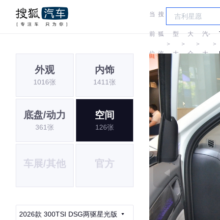
当
搜
车
一
前
狐
型
大
汽-
＞
＞
＞
＞
位
汽
大
众
大
外观
内饰
置:
车
全
众
1016张
1411张
底盘/动力
空间
361张
126张
车展/其他
官方
2026款 300TSI DSG两驱星光版