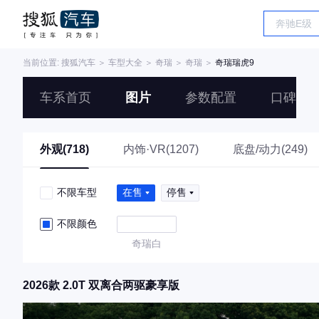
当前位置:
搜狐汽车
＞
车型大全
＞
奇瑞
＞
奇瑞
＞
奇瑞瑞虎9
车系首页
图片
参数配置
口碑
外观(718)
内饰·VR(1207)
底盘/动力(249)
不限车型
在售
停售
不限颜色
奇瑞白
2026款 2.0T 双离合两驱豪享版