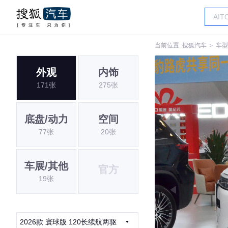
当前位置:
搜狐汽车
＞
车型
外观
内饰
171张
275张
底盘/动力
空间
77张
20张
车展/其他
官方
19张
2026款 寰球版 120长续航两驱