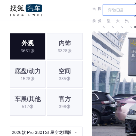
当
搜
车
上
前
狐
型
大
汽
＞
＞
＞
＞
位
汽
大
众
大
外观
内饰
置:
车
全
众
3661张
6328张
底盘/动力
空间
1528张
335张
车展/其他
官方
517张
398张
2026款 Pro 380TSI 星空龙耀版