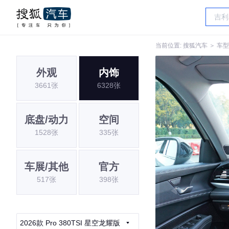
当前位置:
搜狐汽车
＞
车型
外观
内饰
3661张
6328张
底盘/动力
空间
1528张
335张
车展/其他
官方
517张
398张
2026款 Pro 380TSI 星空龙耀版