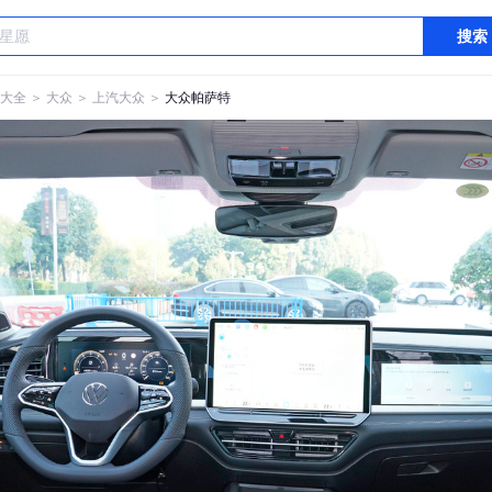
搜索
大全
＞
大众
＞
上汽大众
＞
大众帕萨特