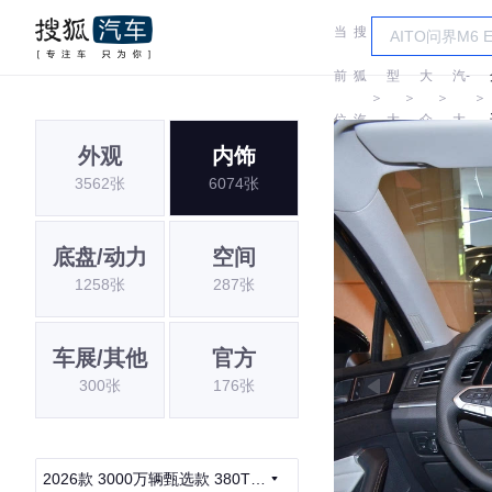
当
搜
车
一
前
狐
型
大
汽-
＞
＞
＞
＞
位
汽
大
众
大
外观
内饰
置:
车
全
众
3562张
6074张
底盘/动力
空间
1258张
287张
车展/其他
官方
300张
176张
2026款 3000万辆甄选款 380TSI