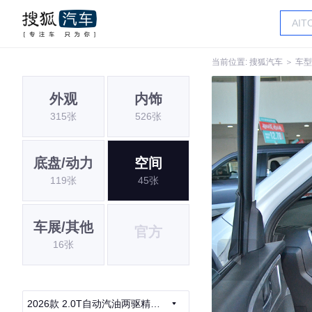
当前位置:
搜狐汽车
＞
车型
外观
内饰
315张
526张
底盘/动力
空间
119张
45张
车展/其他
官方
16张
2026款 2.0T自动汽油两驱精英