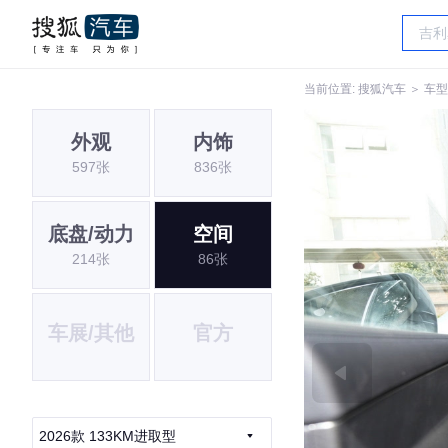
当前位置:
搜狐汽车
＞
车型
外观
内饰
597张
836张
底盘/动力
空间
214张
86张
车展/其他
官方
2026款 133KM进取型