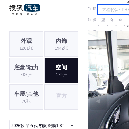
当
搜
车
前
狐
型
奇
奇
＞
＞
＞
＞
位
汽
大
瑞
瑞
外观
内饰
置:
车
全
1261张
1942张
底盘/动力
空间
406张
179张
车展/其他
官方
76张
2026款 第五代 豹款 鲲鹏1.6T 自