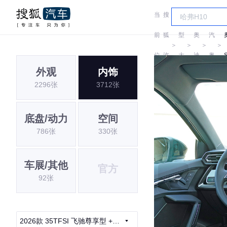
当
搜
车
一
前
狐
型
奥
汽
＞
＞
＞
＞
位
汽
大
迪
奥
外观
内饰
置:
车
全
迪
2296张
3712张
底盘/动力
空间
786张
330张
车展/其他
官方
92张
2026款 35TFSI 飞驰尊享型 +豪