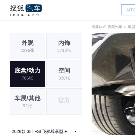
当前位置:
搜狐汽车
＞
车型
外观
内饰
2296张
3712张
底盘/动力
空间
786张
330张
车展/其他
官方
92张
2026款 35TFSI 飞驰尊享型 +豪