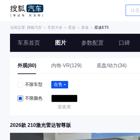
当前位置:
搜狐汽车
＞
车型大全
＞
星途
＞
星途
＞
星途ET5
车系首页
图片
参数配置
口碑
外观(80)
内饰·VR(129)
底盘/动力(34)
不限车型
在售
不限颜色
星夜黑
2026款 210激光雷达智尊版