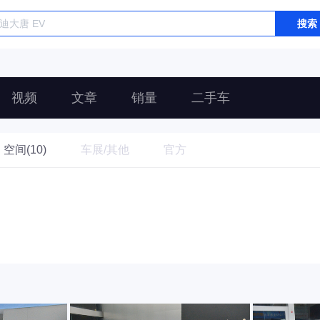
搜索
视频
文章
销量
二手车
空间(10)
车展/其他
官方