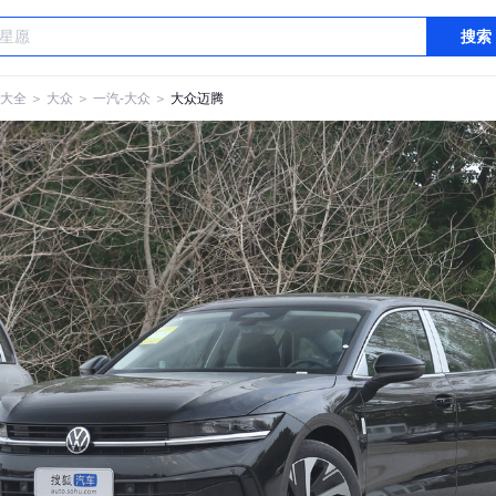
搜索
大全
＞
大众
＞
一汽-大众
＞
大众迈腾