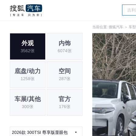
当前位置:
搜狐汽车
＞
车型
外观
内饰
3562张
6074张
底盘/动力
空间
1258张
287张
车展/其他
官方
300张
176张
2026款 300TSI 尊享版显眼包