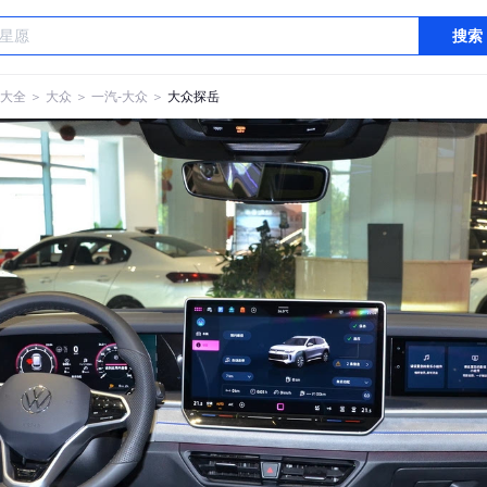
搜索
大全
＞
大众
＞
一汽-大众
＞
大众探岳