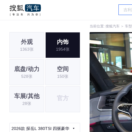
当前位置:
搜狐汽车
＞
车型
外观
内饰
1363张
1954张
底盘/动力
空间
528张
150张
车展/其他
官方
28张
2026款 探岳L 380TSI 四驱豪华