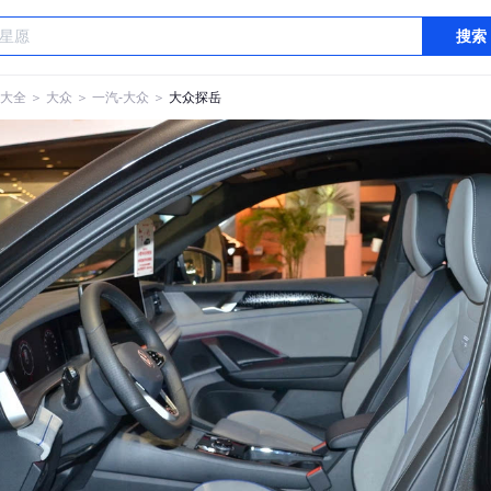
搜索
大全
＞
大众
＞
一汽-大众
＞
大众探岳