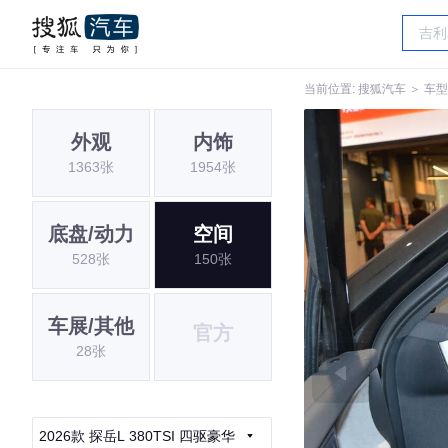
当前位置:
搜狐汽车
＞
车型
外观
内饰
1363张
1954张
底盘/动力
空间
528张
150张
车展/其他
官方
28张
2026款 探岳L 380TSI 四驱豪华