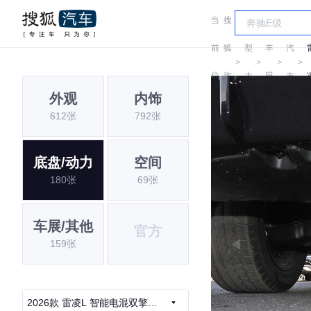
当
搜
车
广
前
狐
型
丰
汽
＞
＞
＞
＞
位
汽
大
田
丰
外观
内饰
置:
车
全
田
612张
792张
底盘/动力
空间
180张
69张
车展/其他
官方
159张
2026款 雷凌L 智能电混双擎