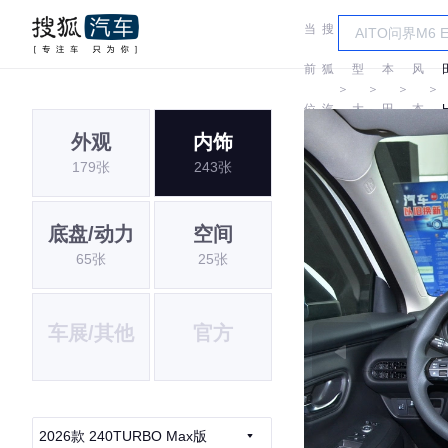
当
搜
车
东
前
狐
型
本
风
＞
＞
＞
＞
位
汽
大
田
本
外观
内饰
置:
车
全
田
179张
243张
底盘/动力
空间
65张
25张
车展/其他
官方
2026款 240TURBO Max版