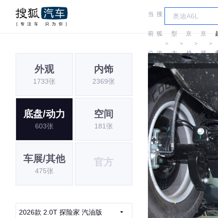
当
搜
车
北
北
前
狐
型
京
京
＞
＞
＞
＞
位
汽
大
越
越
外观
内饰
置:
车
全
野
野
1733张
2369张
底盘/动力
空间
603张
181张
车展/其他
官方
475张
2026款 2.0T 探险家 汽油版