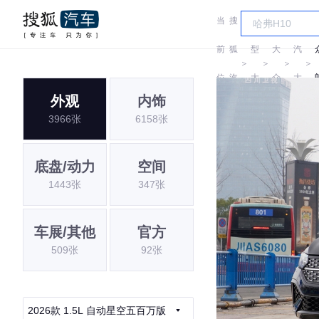
当
搜
车
上
前
狐
型
大
汽
＞
＞
＞
＞
位
汽
大
众
大
外观
内饰
置:
车
全
众
3966张
6158张
底盘/动力
空间
1443张
347张
车展/其他
官方
509张
92张
2026款 1.5L 自动星空五百万版