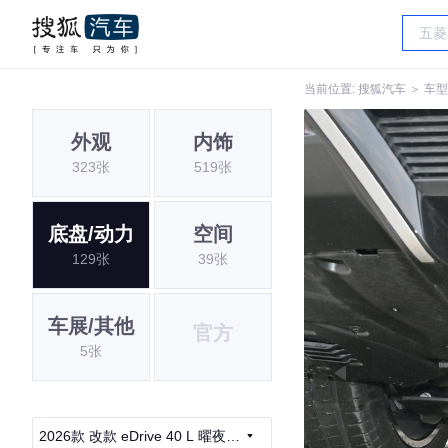
当前位置:
搜狐汽车
＞
车型
外观
内饰
323张
519张
底盘/动力
空间
129张
39张
车展/其他
官方
5张
2026款 改款 eDrive 40 L 曜夜套