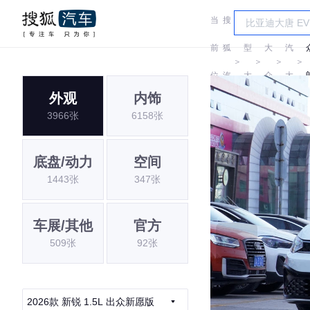
当
搜
车
上
前
狐
型
大
汽
＞
＞
＞
＞
位
汽
大
众
大
外观
内饰
置:
车
全
众
3966张
6158张
底盘/动力
空间
1443张
347张
车展/其他
官方
509张
92张
2026款 新锐 1.5L 出众新愿版