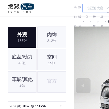
当
搜
车
前
狐
型
极
极
＞
＞
＞
＞
位
汽
大
氪
氪
外观
内饰
置:
车
全
135张
212张
底盘/动力
空间
45张
15张
车展/其他
官方
2张
2026款 Ultra+版 55kWh