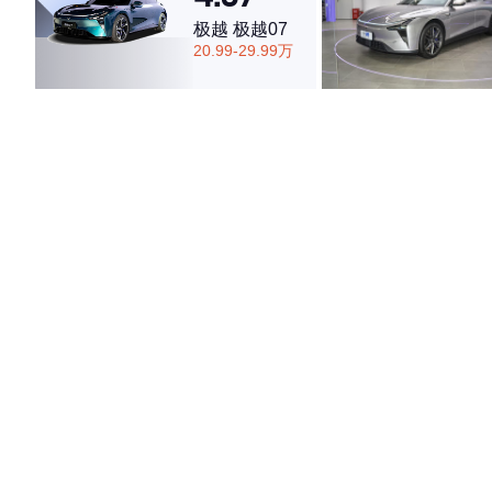
极越 极越07
20.99-29.99万