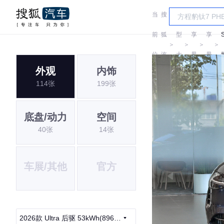
当
搜
车
前
狐
型
享
享
＞
＞
＞
＞
位
汽
大
界
界
外观
内饰
置:
车
全
114张
199张
底盘/动力
空间
40张
14张
车展/其他
官方
2026款 Ultra 后驱 53kWh(896线