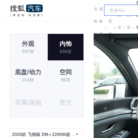
当
搜
车
比
比
前
狐
型
＞
＞
亚
＞
亚
＞
位
汽
大
迪
迪
外观
内饰
置:
车
全
597张
836张
i
底盘/动力
空间
214张
86张
车展/其他
官方
2026款 飞驰版 DM-i 220KM超越