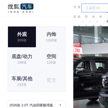
当
搜
车
前
狐
型
哈
哈
＞
＞
＞
＞
位
汽
大
弗
弗
外观
内饰
置:
车
全
899张
1269张
底盘/动力
空间
248张
125张
车展/其他
官方
242张
2026款 2.0T 汽油四驱极境版