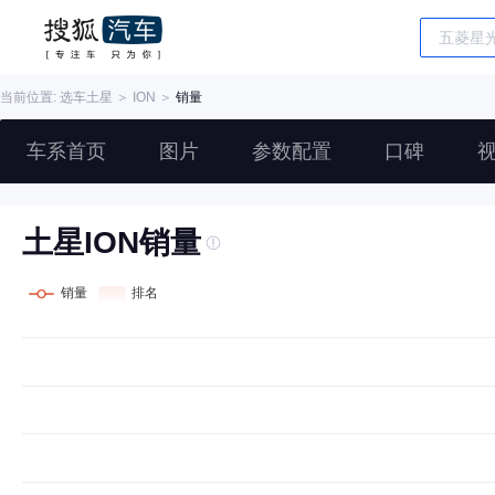
当前位置: 选车
土星
＞
ION
＞
销量
车系首页
图片
参数配置
口碑
土星ION销量