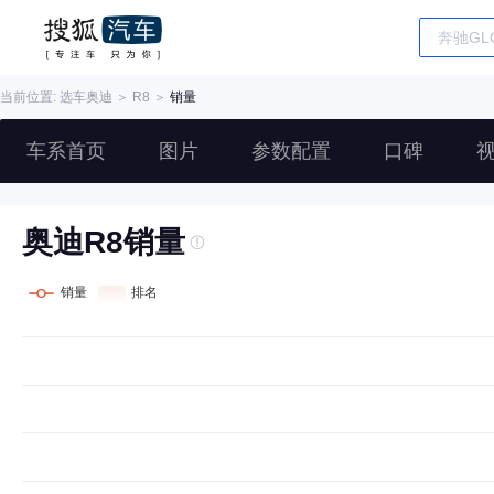
当前位置: 选车
奥迪
＞
R8
＞
销量
车系首页
图片
参数配置
口碑
奥迪R8销量