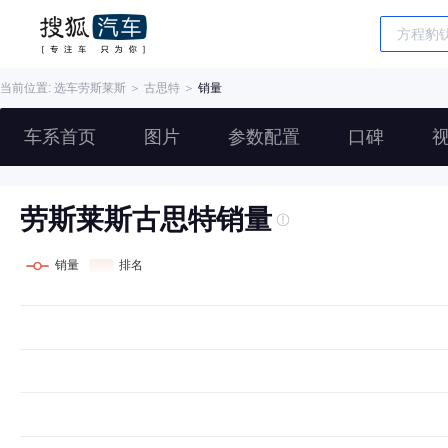
当前位置: 选车
劳斯莱斯
＞
古思特
＞
销量
车系首页
图片
参数配置
口碑
劳斯莱斯古思特销量