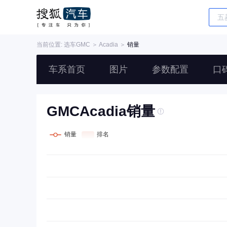
当前位置: 选车
GMC
＞
Acadia
＞
销量
车系首页
图片
参数配置
口
GMCAcadia销量