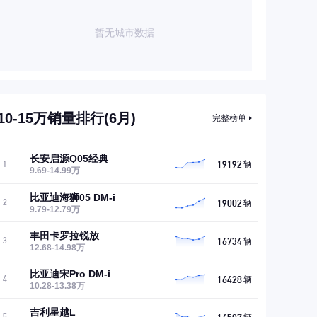
暂无城市数据
10-15万销量排行(6月)
完整榜单
长安启源Q05经典
19192
1
辆
9.69-14.99万
比亚迪海狮05 DM-i
19002
2
辆
9.79-12.79万
丰田卡罗拉锐放
16734
3
辆
12.68-14.98万
比亚迪宋Pro DM-i
16428
4
辆
10.28-13.38万
吉利星越L