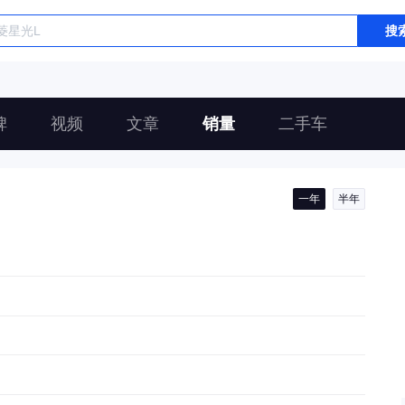
搜
碑
视频
文章
销量
二手车
一年
半年