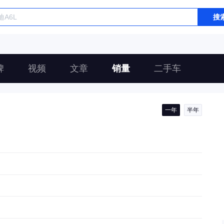
搜
碑
视频
文章
销量
二手车
一年
半年