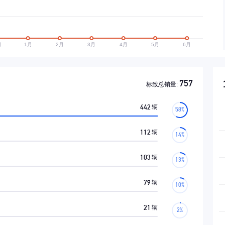
757
标致总销量:
442
辆
112
辆
103
辆
79
辆
21
辆