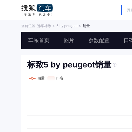
当前位置: 选车
标致
＞
5 by peugeot
＞
销量
车系首页
图片
参数配置
口
标致5 by peugeot销量