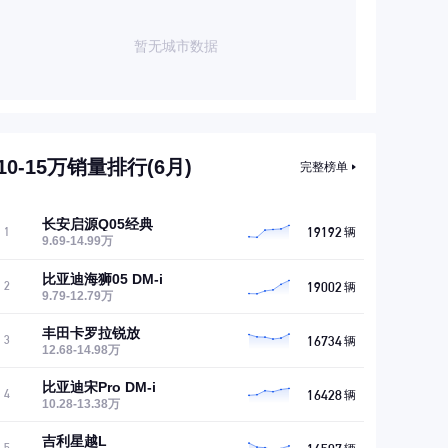
暂无城市数据
10-15万销量排行(6月)
完整榜单
长安启源Q05经典
19192
1
辆
9.69-14.99万
比亚迪海狮05 DM-i
19002
2
辆
9.79-12.79万
丰田卡罗拉锐放
16734
3
辆
12.68-14.98万
比亚迪宋Pro DM-i
16428
4
辆
10.28-13.38万
吉利星越L