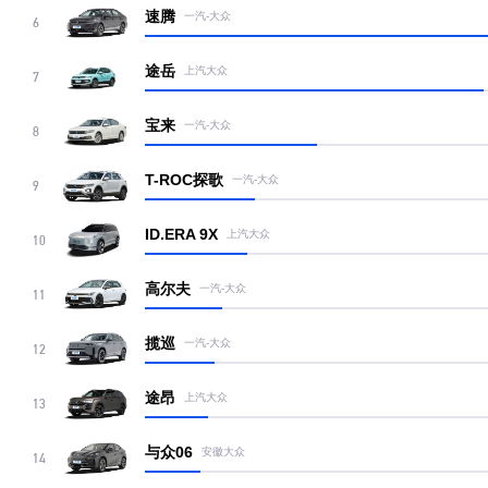
速腾
一汽-大众
6
途岳
上汽大众
7
宝来
一汽-大众
8
T-ROC探歌
一汽-大众
9
ID.ERA 9X
上汽大众
10
高尔夫
一汽-大众
11
揽巡
一汽-大众
12
途昂
上汽大众
13
与众06
安徽大众
14