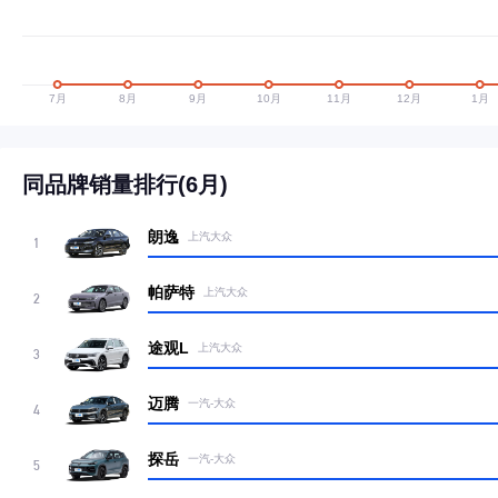
同品牌销量排行(6月)
朗逸
上汽大众
1
帕萨特
上汽大众
2
途观L
上汽大众
3
迈腾
一汽-大众
4
探岳
一汽-大众
5