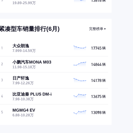
13618
5
辆
19.89-25.99万
紧凑型车销量排行(6月)
完整榜单
大众朗逸
17745
1
辆
7.999-14.59万
小鹏汽车MONA M03
14844
2
辆
11.98-15.18万
日产轩逸
14178
3
辆
7.99-12.26万
比亚迪秦 PLUS DM-i
13675
4
辆
7.98-10.38万
MGMG4 EV
13098
5
辆
6.88-10.28万