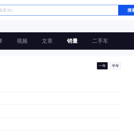
搜
碑
视频
文章
销量
二手车
一年
半年