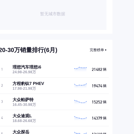
暂无城市数据
20-30万销量排行(6月)
完整榜单
理想汽车理想i6
21482
1
辆
24.98-26.98万
方程豹钛7 PHEV
19474
2
辆
17.98-21.98万
大众帕萨特
15252
3
辆
16.45-30.98万
大众途观L
14379
4
辆
18.68-26.68万
大众探岳