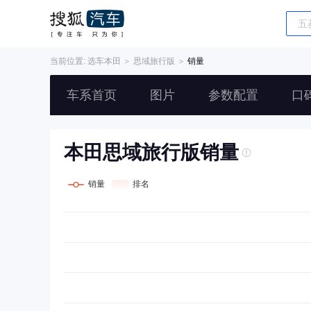
当前位置: 选车
本田
＞
思域旅行版
＞
销量
车系首页
图片
参数配置
口
本田思域旅行版销量