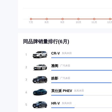
同品牌销量排行(6月)
CR-V
东风本田
1
雅阁
广汽本田
2
皓影
广汽本田
3
英仕派 PHEV
东风本田
4
HR-V
东风本田
5