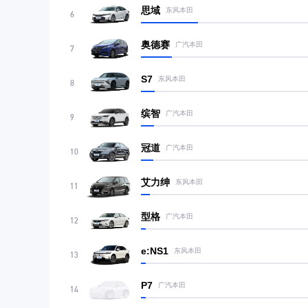
思域
东风本田
6
奥德赛
广汽本田
7
S7
东风本田
8
缤智
广汽本田
9
冠道
广汽本田
10
艾力绅
东风本田
11
型格
广汽本田
12
e:NS1
东风本田
13
P7
广汽本田
14