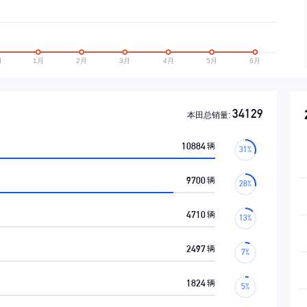
34129
本田总销量:
10884
辆
9700
辆
4710
辆
2497
辆
1824
辆