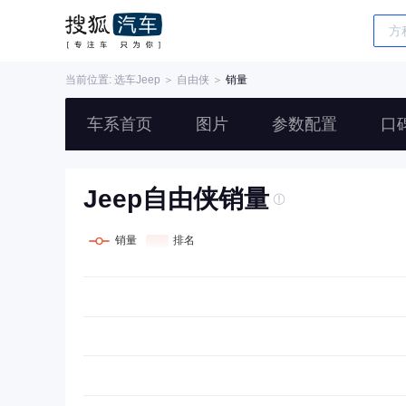
当前位置: 选车
Jeep
＞
自由侠
＞
销量
车系首页
图片
参数配置
口
Jeep自由侠销量