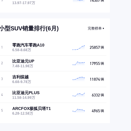
14507
5
辆
13.97-17.97万
小型SUV销量排行(6月)
完整榜单
零跑汽车零跑A10
25857
1
辆
6.58-8.68万
比亚迪元UP
17955
2
辆
7.48-11.98万
吉利缤越
11874
3
辆
6.68-9.78万
比亚迪元PLUS
6332
4
辆
11.58-14.99万
ARCFOX极狐贝塔T1
4965
5
辆
6.28-12.58万