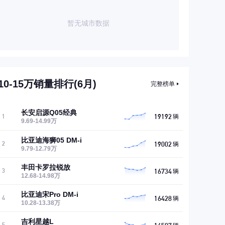
暂无城市数据
10-15万销量排行(6月)
完整榜单
长安启源Q05经典
19192
1
辆
9.69-14.99万
比亚迪海狮05 DM-i
19002
2
辆
9.79-12.79万
丰田卡罗拉锐放
16734
3
辆
12.68-14.98万
比亚迪宋Pro DM-i
16428
4
辆
10.28-13.38万
吉利星越L