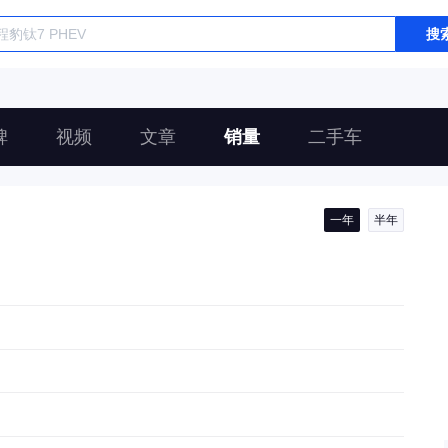
搜
碑
视频
文章
销量
二手车
一年
半年