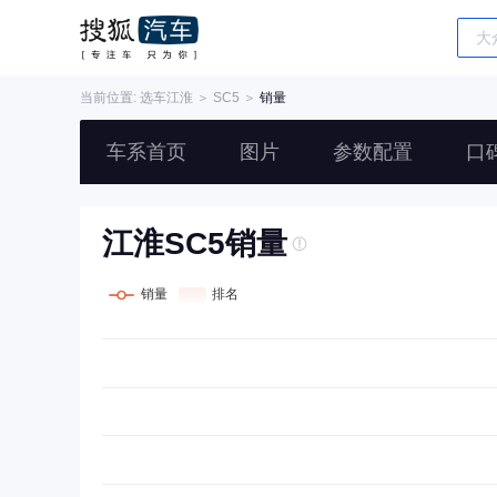
当前位置: 选车
江淮
＞
SC5
＞
销量
车系首页
图片
参数配置
口
江淮SC5销量