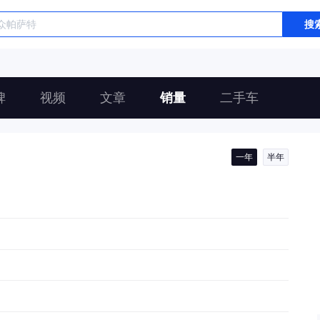
搜
碑
视频
文章
销量
二手车
一年
半年