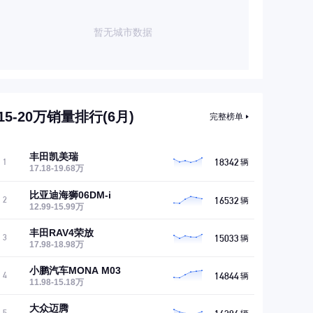
暂无城市数据
15-20万销量排行(6月)
完整榜单
丰田凯美瑞
18342
1
辆
17.18-19.68万
比亚迪海狮06DM-i
16532
2
辆
12.99-15.99万
丰田RAV4荣放
15033
3
辆
17.98-18.98万
小鹏汽车MONA M03
14844
4
辆
11.98-15.18万
大众迈腾