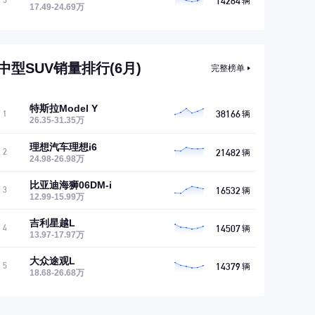
14284
5
辆
17.49-24.69万
中型SUV销量排行(6月)
完整榜单
特斯拉Model Y
38166
1
辆
26.35-31.35万
理想汽车理想i6
21482
2
辆
24.98-26.98万
比亚迪海狮06DM-i
16532
3
辆
12.99-15.99万
吉利星越L
14507
4
辆
13.97-17.97万
大众途观L
14379
5
辆
18.68-26.68万