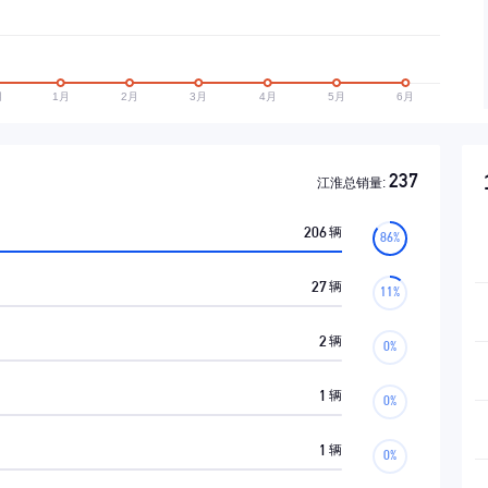
237
江淮总销量:
206
辆
27
辆
2
辆
1
辆
1
辆